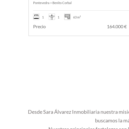
Pontevedra > Benito Corbal
1
1
63 m²
Precio
164.000 
Desde Sara Álvarez Inmobiliaria nuestra misió
buscamos la máx
Nuestras principales fortalezas son