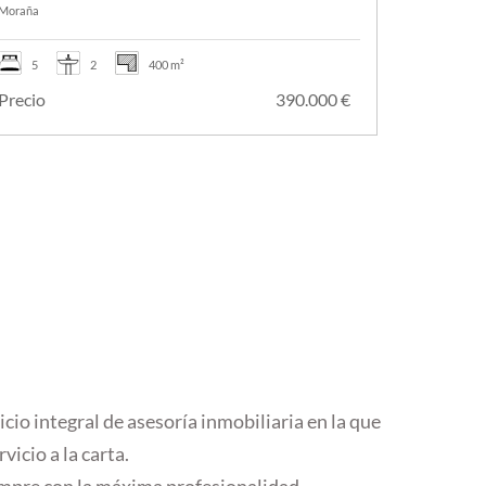
Moraña
5
2
400 m²
Precio
390.000 €
io integral de asesoría inmobiliaria en la que
icio a la carta.
empre con la máxima profesionalidad.