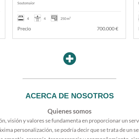
PONTEVEDRA
Soutomaior
4
4
250 m²
€
Precio
700.000 €
ACERCA DE NOSOTROS
Quienes somos
n, visión y valores se fundamenta en proporcionar un servic
ima personalización, se podría decir que se trata de un serv
 la empatía, cercanía, transparencia y acompañamiento, si